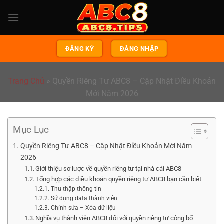
ĐĂNG KÝ
ĐĂNG NHẬP
Trang Chủ
»
Quyền Riêng Tư ABC8 – Cập Nhật Điều Khoản
Mới Năm 2026
Mục Lục
Quyền Riêng Tư ABC8 – Cập Nhật Điều Khoản Mới Năm
2026
Giới thiệu sơ lược về quyền riêng tư tại nhà cái ABC8
Tổng hợp các điều khoản quyền riêng tư ABC8 bạn cần biết
Thu thập thông tin
Sử dụng data thành viên
Chỉnh sửa – Xóa dữ liệu
Nghĩa vụ thành viên ABC8 đối với quyền riêng tư công bố