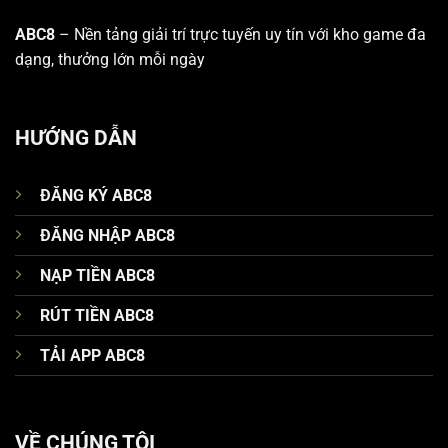
ABC8
– Nền tảng giải trí trực tuyến uy tín với kho game đa
dạng, thưởng lớn mỗi ngày
HƯỚNG DẪN
ĐĂNG KÝ ABC8
ĐĂNG NHẬP ABC8
NẠP TIỀN ABC8
RÚT TIỀN ABC8
TẢI APP ABC8
VỀ CHÚNG TÔI