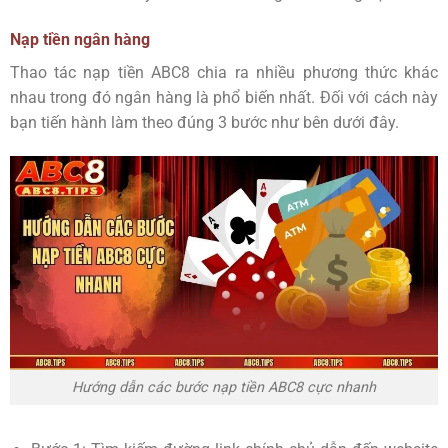
Nạp tiền ngân hàng
Thao tác nạp tiền ABC8 chia ra nhiều phương thức khác
nhau trong đó ngân hàng là phổ biến nhất. Đối với cách này
bạn tiến hành làm theo đúng 3 bước như bên dưới đây.
Hướng dẫn các bước nạp tiền ABC8 cực nhanh