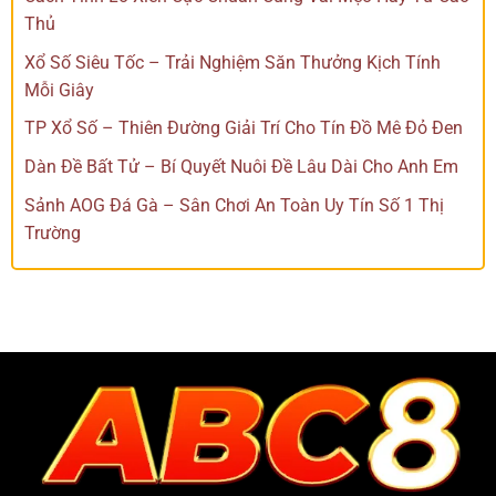
Thủ
Xổ Số Siêu Tốc – Trải Nghiệm Săn Thưởng Kịch Tính
Mỗi Giây
TP Xổ Số – Thiên Đường Giải Trí Cho Tín Đồ Mê Đỏ Đen
Dàn Đề Bất Tử – Bí Quyết Nuôi Đề Lâu Dài Cho Anh Em
Sảnh AOG Đá Gà – Sân Chơi An Toàn Uy Tín Số 1 Thị
Trường