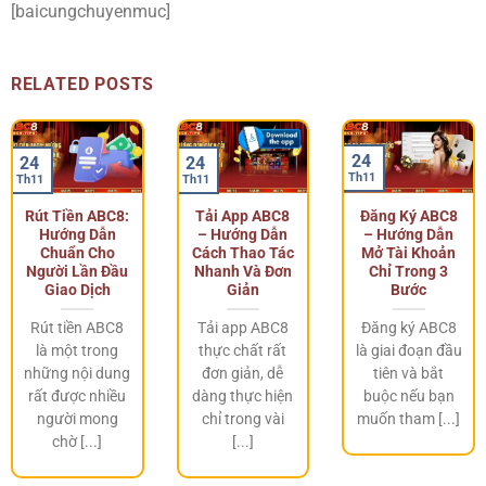
[baicungchuyenmuc]
RELATED POSTS
24
24
24
Th11
Th11
Th11
Rút Tiền ABC8:
Tải App ABC8
Đăng Ký ABC8
Hướng Dẫn
– Hướng Dẫn
– Hướng Dẫn
Chuẩn Cho
Cách Thao Tác
Mở Tài Khoản
Người Lần Đầu
Nhanh Và Đơn
Chỉ Trong 3
Giao Dịch
Giản
Bước
Rút tiền ABC8
Tải app ABC8
Đăng ký ABC8
là một trong
thực chất rất
là giai đoạn đầu
những nội dung
đơn giản, dễ
tiên và bắt
rất được nhiều
dàng thực hiện
buộc nếu bạn
người mong
chỉ trong vài
muốn tham [...]
chờ [...]
[...]