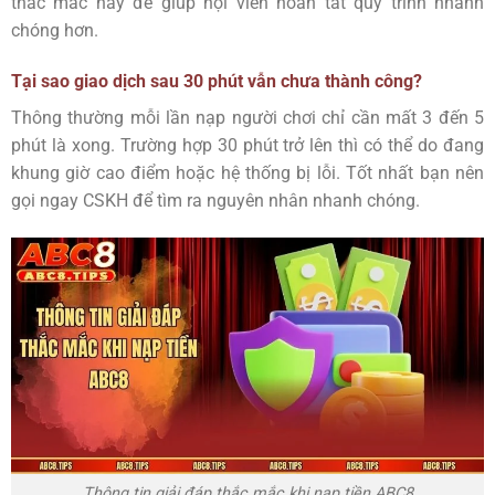
thắc mắc này để giúp hội viên hoàn tất quy trình nhanh
chóng hơn.
Tại sao giao dịch sau 30 phút vẫn chưa thành công?
Thông thường mỗi lần nạp người chơi chỉ cần mất 3 đến 5
phút là xong. Trường hợp 30 phút trở lên thì có thể do đang
khung giờ cao điểm hoặc hệ thống bị lỗi. Tốt nhất bạn nên
gọi ngay CSKH để tìm ra nguyên nhân nhanh chóng.
Thông tin giải đáp thắc mắc khi nạp tiền ABC8