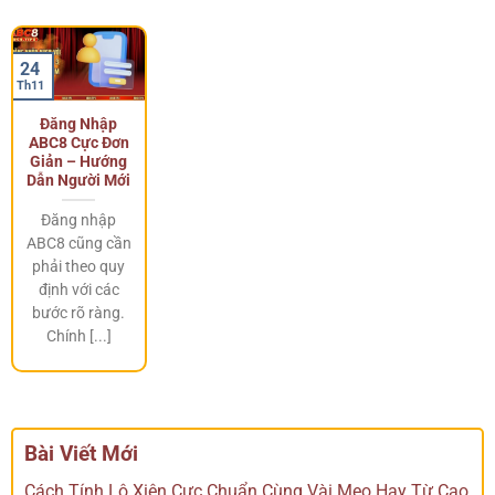
24
Th11
Đăng Nhập
ABC8 Cực Đơn
Giản – Hướng
Dẫn Người Mới
Đăng nhập
ABC8 cũng cần
phải theo quy
định với các
bước rõ ràng.
Chính [...]
Bài Viết Mới
Cách Tính Lô Xiên Cực Chuẩn Cùng Vài Mẹo Hay Từ Cao