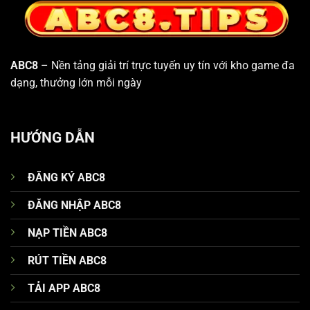
ABC8
– Nền tảng giải trí trực tuyến uy tín với kho game đa
dạng, thưởng lớn mỗi ngày
HƯỚNG DẪN
ĐĂNG KÝ ABC8
ĐĂNG NHẬP ABC8
NẠP TIỀN ABC8
RÚT TIỀN ABC8
TẢI APP ABC8