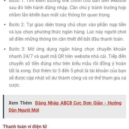
Bước 1: Tìm kiếm đường link chính chủ dẫn đến website
sau đó tiến hành đăng nhập. Cần chú ý tránh trường hợp
nhầm lẫn khiến bạn mất các thông tin quan trọng.
Bước 2: Tại giao diện trang chủ chọn vào phần nạp tiền
và lựa chọn phương thức ngân hàng. Lúc này người chơi
sẽ điền những thông tin cần thiết để bắt đầu thanh toán.
Bước 3: Mở ứng dụng ngân hàng chọn chuyển khoản
nhanh 24/7 và quét mã QR trên website nhà cái. Tiếp đến
chuyển số tiền đúng như trên biểu mẫu rồi đồng ý hoàn
tất là xong. Đợi thêm từ 3 đến 5 phút là tài khoản của bạn
sẽ được cập nhật số dư thành công và có thể tham gia cá
cược.
Xem Thêm
Đăng Nhập ABC8 Cực Đơn Giản - Hướng
Dẫn Người Mới
Thanh toán ví điện tử