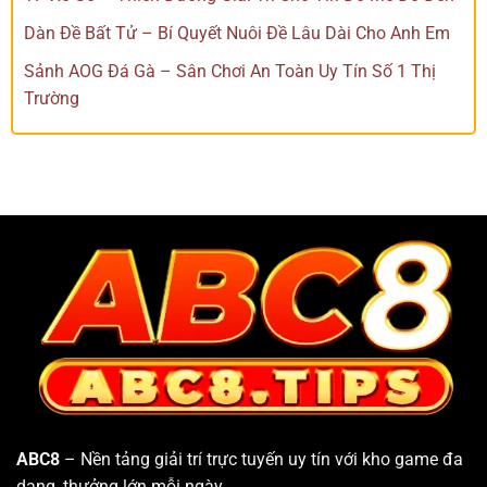
Dàn Đề Bất Tử – Bí Quyết Nuôi Đề Lâu Dài Cho Anh Em
Sảnh AOG Đá Gà – Sân Chơi An Toàn Uy Tín Số 1 Thị
Trường
ABC8
– Nền tảng giải trí trực tuyến uy tín với kho game đa
dạng, thưởng lớn mỗi ngày