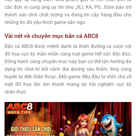
các đơn vị cung ứng uy tín như JILI, KA, PG…Đảm bảo trở
thành sân chơi chất lượng và đáng tin cậy hàng đầu cho
những tín đồ yêu thích game săn ngư.
Vài nét về chuyên mục bắn cá ABC8
Bắn cá ABC8 được mệnh danh là thiên đường cá cược với
đồ họa cực kỳ mãn nhãn cùng loạt game hết sức độc đáo.
Đồng hành cùng chuyên mục này bạn có thể tận hưởng đa
dạng trò chơi từ bối cảnh đại dương sâu thẳm, thủy cung
huyền bí đến thần thoại…Mỗi game đều đầu tư chỉn chu về
mặt đồ họa lẫn âm thanh mang lại trải nghiệm cực kỳ
chân thực.