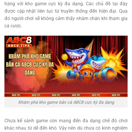
hàng với kho game cực kỳ đa dạng. Các chủ đề tại đây
được cập nhật liên tục từ truyền thống đến hiện đại. Qua
đó người chơi sẽ không cảm thấy nhàm chán khi tham gia
cá cược.
Khám phá kho game bắn cá ABC8 cực kỳ đa dạng
Chưa kể sảnh game còn mang đến đa dạng chế độ chơi
khác nhau từ dễ đến khó. Vậy nên dù chưa có kinh nghiệm