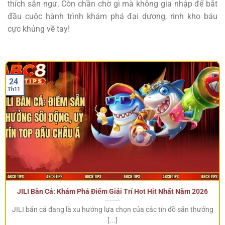
thích săn ngư. Còn chần chờ gì mà không gia nhập để bắt
đầu cuộc hành trình khám phá đại dương, rinh kho báu
cực khủng về tay!
24
Th11
JILI Bắn Cá: Khám Phá Điểm Giải Trí Hot Hit Nhất Năm 2026
JILI bắn cá đang là xu hướng lựa chọn của các tín đồ săn thưởng
[...]