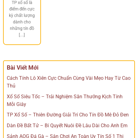
TP xổ số là
điểm đến cực
kỳ chất lượng
dành cho
những tín đồ
[...]
Bài Viết Mới
Cách Tính Lô Xiên Cực Chuẩn Cùng Vài Mẹo Hay Từ Cao
Thủ
Xổ Số Siêu Tốc – Trải Nghiệm Săn Thưởng Kịch Tính
Mỗi Giây
TP Xổ Số – Thiên Đường Giải Trí Cho Tín Đồ Mê Đỏ Đen
Dàn Đề Bất Tử – Bí Quyết Nuôi Đề Lâu Dài Cho Anh Em
Sảnh AOG Đá Gà – Sân Chơi An Toàn Uy Tín Số 1 Thị