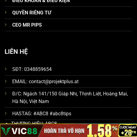
ĐIỀU KHOẢN & ĐIỀU KIỆN
QUYỀN RIÊNG TƯ
CEO MR PIPS
LIÊN HỆ
SĐT: 0348859654
EMAIL:
contact@projektplus.at
Đ/C: Ngách 141/150 Giáp Nhị, Thịnh Liệt, Hoàng Mai,
Hà Nội, Việt Nam
HASTAG: #ABC8 #abc8tips
THƯƠNG HIỆU: ABC8