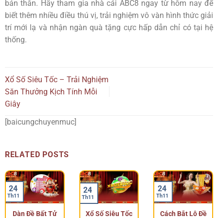
bản thân. Hãy tham gia nhà cái ABC8 ngay từ hôm nay để
biết thêm nhiều điều thú vị, trải nghiệm vô vàn hình thức giải
trí mới lạ và nhận ngàn quà tặng cực hấp dẫn chỉ có tại hệ
thống.
Xổ Số Siêu Tốc – Trải Nghiệm
Săn Thưởng Kịch Tính Mỗi
Giây
[baicungchuyenmuc]
RELATED POSTS
24
24
24
Th11
Th11
Th11
Dàn Đề Bất Tử
Xổ Số Siêu Tốc
Cách Bắt Lô Đề