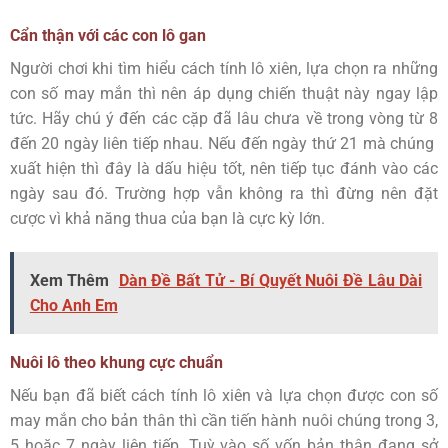
Cẩn thận với các con lô gan
Người chơi khi tìm hiểu cách tính lô xiên, lựa chọn ra những
con số may mắn thì nên áp dụng chiến thuật này ngay lập
tức. Hãy chú ý đến các cặp đã lâu chưa về trong vòng từ 8
đến 20 ngày liên tiếp nhau. Nếu đến ngày thứ 21 mà chúng
xuất hiện thì đây là dấu hiệu tốt, nên tiếp tục đánh vào các
ngày sau đó. Trường hợp vẫn không ra thì đừng nên đặt
cược vì khả năng thua của bạn là cực kỳ lớn.
Xem Thêm
Dàn Đề Bất Tử - Bí Quyết Nuôi Đề Lâu Dài
Cho Anh Em
Nuôi lô theo khung cực chuẩn
Nếu bạn đã biết cách tính lô xiên và lựa chọn được con số
may mắn cho bản thân thì cần tiến hành nuôi chúng trong 3,
5 hoặc 7 ngày liên tiếp. Tuỳ vào số vốn bản thân đang sở