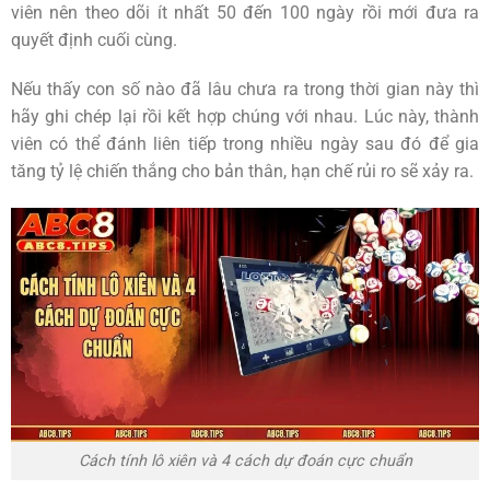
viên nên theo dõi ít nhất 50 đến 100 ngày rồi mới đưa ra
quyết định cuối cùng.
Nếu thấy con số nào đã lâu chưa ra trong thời gian này thì
hãy ghi chép lại rồi kết hợp chúng với nhau. Lúc này, thành
viên có thể đánh liên tiếp trong nhiều ngày sau đó để gia
tăng tỷ lệ chiến thắng cho bản thân, hạn chế rủi ro sẽ xảy ra.
Cách tính lô xiên và 4 cách dự đoán cực chuẩn