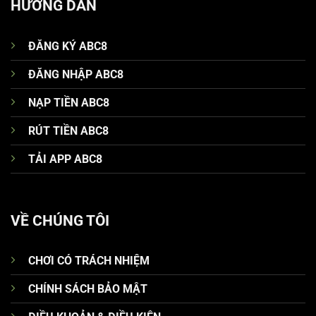
HƯỚNG DẪN
ĐĂNG KÝ ABC8
ĐĂNG NHẬP ABC8
NẠP TIỀN ABC8
RÚT TIỀN ABC8
TẢI APP ABC8
VỀ CHÚNG TÔI
CHƠI CÓ TRÁCH NHIỆM
CHÍNH SÁCH BẢO MẬT