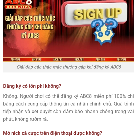
Giải đáp các thắc mắc thường gặp khi đăng ký ABC8
Đăng ký có tốn phí không?
Không. Người chơi có thể đăng ký ABC8 miễn phí 100% chỉ
bằng cách cung cấp thông tin cá nhân chính chủ. Quá trình
tiếp nhận và xét duyệt còn đảm bảo nhanh chóng trong vài
phút, không rườm rà.
Mở nick cá cược trên điện thoại được không?