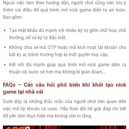
Ngoài việc làm theo hướng dẫn, người chơi cũng nên lưu ý
thêm vài điều để quá trình mở nick game diễn ra an toàn.
Bao gồm:
Tạo mật khẩu đủ mạnh với nhiều ký tự gồm chữ hoa, chữ
thường, số và ký tự đặc biệt.
Không chia sẻ mã OTP hoặc mã kích hoạt tài khoản cho
bất kỳ ai, tránh trường hợp bị mất quyền truy cập.
Kết nối đủ mạnh giúp quá trình mở nick game diễn ra
thuận lợi, suôn sẻ hơn mà không bị gián đoạn,…
FAQs – Các câu hỏi phổ biến khi khởi tạo nick
game tại nhà cái
Dưới đây là những thắc mắc của người chơi liên quan đến
việc mở tài khoản cá cược. Hãy theo dõi lời giải đáp chi tiết
để yên tâm thực hiện mà không còn lo lắng.