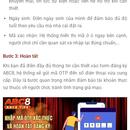
khuyến mãi, tin tức sự kiện hoặc liên hệ hỗ trợ khi cần
thiết.
Ngày sinh: Điền ngày sinh của mình để đảm bảo đủ độ
tuổi theo yêu cầu mà nhà cái đặt ra.
Mã xác nhận: Hệ thống hiển thị mã ở ô ngay bên cạnh,
người chơi chỉ cần quan sát và nhập lại đúng chuẩn,…
Bước 3: Hoàn tất
Khi bạn đã điền đầy đủ thông tin cần thiết vào form đăng ký
ABC8, hệ thống sẽ gửi mã OTP đến số điện thoại vừa cung
cấp. Đây là bước quan trọng nhằm đảm bảo tài khoản thực
sự thuộc về người chơi, tránh tình trạng giả mạo.