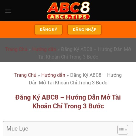
ĐĂNG KÝ
ĐĂNG NHẬP
Trang Chủ
»
Hướng dẫn
»
Đăng Ký ABC8 – Hướng Dẫn Mở
Tài Khoản Chỉ Trong 3 Bước
Trang Chủ
»
Hướng dẫn
»
Đăng Ký ABC8 – Hướng
Dẫn Mở Tài Khoản Chỉ Trong 3 Bước
Đăng Ký ABC8 – Hướng Dẫn Mở Tài
Khoản Chỉ Trong 3 Bước
Mục Lục