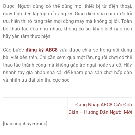
Được. Người dùng có thể dùng mọi thiết bị từ điện thoại,
máy tính đến laptop để đăng ký. Giao diện nhà cái được tối
ưu, hiển thị rõ ràng trên mọi dòng máy mà không bị lỗi. Toàn
bộ thao tác đều như nhau, không có sự khác biệt nào nên
hãy yên tâm thực hiện.
Các bước
đăng ký ABC8
vừa được chia sẻ trong nội dung
bài viết bên trên. Chỉ cần xem qua một lần, người chơi có thể
thao tác thành công mà không gặp trở ngại hoặc sự cố. Hãy
nhanh tay gia nhập nhà cái để khám phá sân chơi hấp dẫn
và nhận ưu đãi tân thủ cực sốc.
Đăng Nhập ABC8 Cực Đơn
Giản – Hướng Dẫn Người Mới
[baicungchuyenmuc]