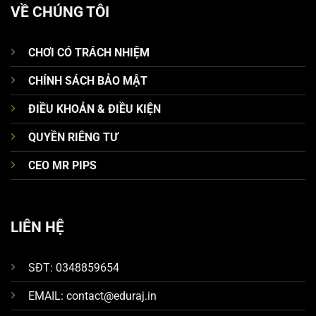
VỀ CHÚNG TÔI
CHƠI CÓ TRÁCH NHIỆM
CHÍNH SÁCH BẢO MẬT
ĐIỀU KHOẢN & ĐIỀU KIỆN
QUYỀN RIÊNG TƯ
CEO MR PIPS
LIÊN HỆ
SĐT: 0348859654
EMAIL:
contact@eduraj.in