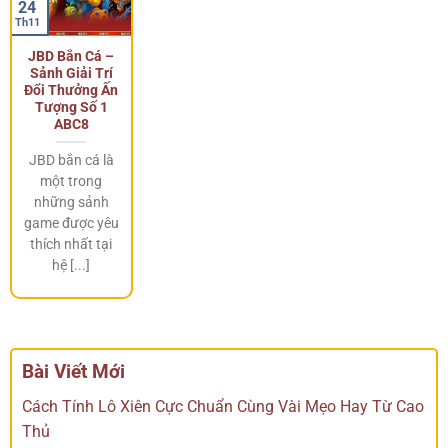
24
Th11
JBD Bắn Cá –
Sảnh Giải Trí
Đổi Thưởng Ấn
Tượng Số 1
ABC8
JBD bắn cá là
một trong
những sảnh
game được yêu
thích nhất tại
hệ [...]
Bài Viết Mới
Cách Tính Lô Xiên Cực Chuẩn Cùng Vài Mẹo Hay Từ Cao
Thủ