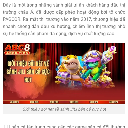
Đây là một trong những sảnh giải trí ăn khách hàng đầu thị
trường châu Á, đã được cấp phép hoạt động bởi tổ chức
PAGCOR. Ra mắt thị trường vào năm 2017, thương hiệu đã
nhanh chóng dẫn đầu xu hướng, chiếm lĩnh thị trường nhờ
sự hệ thống sản phẩm đa dạng, dịch vụ chất lượng cao.
Giới thiệu đôi nét về sảnh JILI bắn cá cực hot
JILI bắn cá tập trung cung cấp các game săn cá đổi thưởng