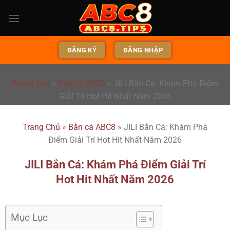
ĐĂNG KÝ
ĐĂNG NHẬP
Trang Chủ
»
Bắn cá ABC8
»
JILI Bắn Cá: Khám Phá Điểm
Giải Trí Hot Hit Nhất Năm 2026
Trang Chủ
»
Bắn cá ABC8
»
JILI Bắn Cá: Khám Phá
Điểm Giải Trí Hot Hit Nhất Năm 2026
JILI Bắn Cá: Khám Phá Điểm Giải Trí
Hot Hit Nhất Năm 2026
Mục Lục