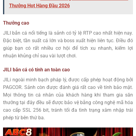
Thưởng Hot Hàng Đầu 2026
Thưởng cao
JILI bắn cá nổi tiếng là sảnh có tỷ lệ RTP cao nhất hiện nay.
Đặc biệt, tần suất cá lớn và boss xuất hiện liên tục. Điều đó
giúp bạn có rất nhiều cơ hội để tích xu nhanh, kiếm lợi
nhuận khủng chỉ sau vài lượt chơi.
JILI bắn cá có tính an toàn cao
JILi ngoài minh bạch pháp lý, được cấp phép hoạt động bởi
PAGCOR. Sảnh còn được đánh giá rất cao về tính bảo mật.
Mọi thông tin cá nhân của khách hàng khi tham gia săn
thưởng tại đây đều sẽ được bảo vệ bằng công nghệ mã hóa
cao cấp SSL 256 bit, tránh tối đa tình trạng xâm nhập trái
phép từ bên thứ ba.