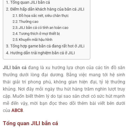
Tổng quan JILI bắn cá
Điểm hấp dẫn khách hàng của bắn cá JILI
Đồ họa sắc nét, siêu chân thực
Thưởng cao
JILI bắn cá có tính an toàn cao
Tương thích ở mọi thiết bị
Khuyến mãi hậu hĩnh
Tổng hợp game bắn cá đang rất hot ở JILi
Hướng dẫn trải nghiệm bắn cá ở JILI
JILI bắn cá
đang là xu hướng lựa chọn của các tín đồ săn
thưởng dưới lòng đại dương. Bằng việc mang tới hệ sinh
thái giải trí phong phú, không gian hiện đại, tỷ lệ thưởng
khủng. Nơi đây mỗi ngày thu hút hàng trăm nghìn lượt truy
cập. Muốn biết thêm lý do tại sao sân chơi có sức hút mạnh
mẽ đến vậy, mời bạn đọc theo dõi thêm bài viết bên dưới
của
ABC8
.
Tổng quan JILI bắn cá