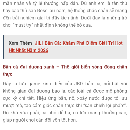
mãn nhãn và tỷ lệ thưởng hấp dẫn. Dù anh em là tân thủ
hay cao thủ săn Boss lâu năm, hệ thống chắc chắn sẽ mang
đến trải nghiệm giải trí đầy kịch tính. Dưới đây là những trò
chơi “must try” nhất định không thể bỏ qua.
Xem Thêm
JILI Bắn Cá: Khám Phá Điểm Giải Trí Hot
Hit Nhất Năm 2026
Bắn cá đại dương xanh – Thế giới biển sống động chân
thực
Đây là tựa game kinh điển của JBD bắn cá, nổi bật với
không gian đại dương bao la, các loài cá được mô phỏng
cực kỳ chi tiết. Hiệu ứng bắn, nổ, xoáy nước được tối ưu
mượt mà, tạo cảm giác chân thực khi “săn chiến lợi phẩm”.
Độ khó vừa phải, cá nhỏ dễ hạ, cá lớn mang thưởng cao,
giúp người chơi cân đối vốn tốt hơn.