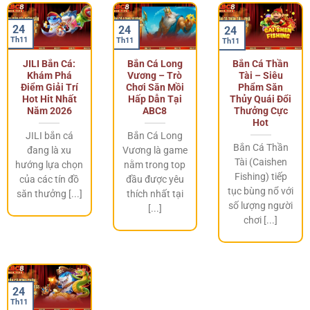
24
24
24
Th11
Th11
Th11
JILI Bắn Cá:
Bắn Cá Long
Bắn Cá Thần
Khám Phá
Vương – Trò
Tài – Siêu
Điểm Giải Trí
Chơi Săn Mồi
Phẩm Săn
Hot Hit Nhất
Hấp Dẫn Tại
Thủy Quái Đổi
Năm 2026
ABC8
Thưởng Cực
Hot
JILI bắn cá
Bắn Cá Long
Bắn Cá Thần
đang là xu
Vương là game
Tài (Caishen
hướng lựa chọn
nằm trong top
Fishing) tiếp
của các tín đồ
đầu được yêu
tục bùng nổ với
săn thưởng [...]
thích nhất tại
số lượng người
[...]
chơi [...]
24
Th11