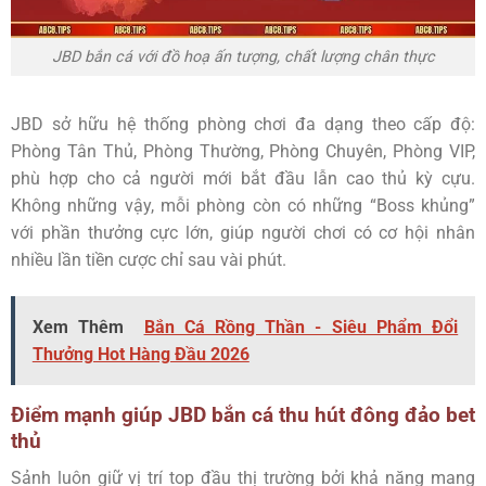
JBD bắn cá với đồ hoạ ấn tượng, chất lượng chân thực
JBD sở hữu hệ thống phòng chơi đa dạng theo cấp độ:
Phòng Tân Thủ, Phòng Thường, Phòng Chuyên, Phòng VIP,
phù hợp cho cả người mới bắt đầu lẫn cao thủ kỳ cựu.
Không những vậy, mỗi phòng còn có những “Boss khủng”
với phần thưởng cực lớn, giúp người chơi có cơ hội nhân
nhiều lần tiền cược chỉ sau vài phút.
Xem Thêm
Bắn Cá Rồng Thần - Siêu Phẩm Đổi
Thưởng Hot Hàng Đầu 2026
Điểm mạnh giúp JBD bắn cá thu hút đông đảo bet
thủ
Sảnh luôn giữ vị trí top đầu thị trường bởi khả năng mang