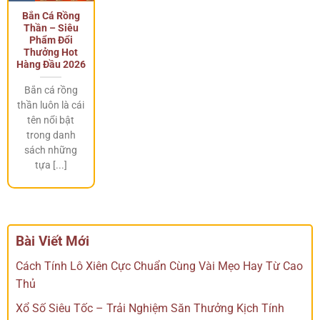
Bắn Cá Rồng
Thần – Siêu
Phẩm Đổi
Thưởng Hot
Hàng Đầu 2026
Bắn cá rồng
thần luôn là cái
tên nổi bật
trong danh
sách những
tựa [...]
Bài Viết Mới
Cách Tính Lô Xiên Cực Chuẩn Cùng Vài Mẹo Hay Từ Cao
Thủ
Xổ Số Siêu Tốc – Trải Nghiệm Săn Thưởng Kịch Tính