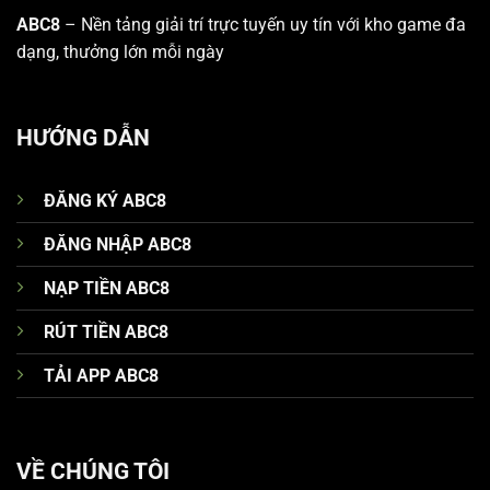
ABC8
– Nền tảng giải trí trực tuyến uy tín với kho game đa
dạng, thưởng lớn mỗi ngày
HƯỚNG DẪN
ĐĂNG KÝ ABC8
ĐĂNG NHẬP ABC8
NẠP TIỀN ABC8
RÚT TIỀN ABC8
TẢI APP ABC8
VỀ CHÚNG TÔI