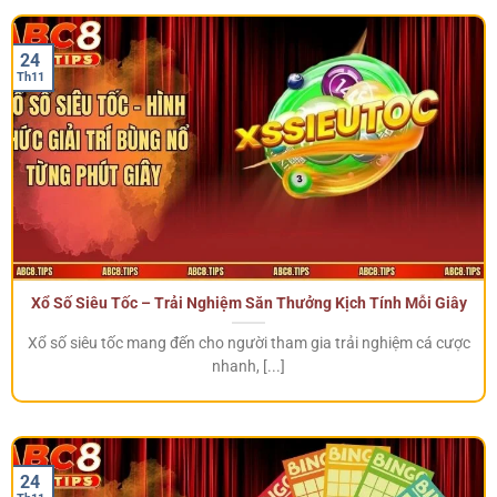
24
Th11
Xổ Số Siêu Tốc – Trải Nghiệm Săn Thưởng Kịch Tính Mỗi Giây
Xổ số siêu tốc mang đến cho người tham gia trải nghiệm cá cược
nhanh, [...]
24