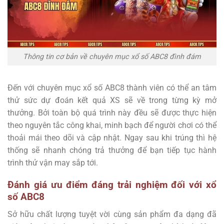
Thông tin cơ bản về chuyên mục xổ số ABC8 đình đám
Đến với chuyên mục xổ số ABC8 thành viên có thể an tâm
thử sức dự đoán kết quả XS sẽ về trong từng kỳ mở
thưởng. Bởi toàn bộ quá trình này đều sẽ được thực hiện
theo nguyên tắc công khai, minh bạch để người chơi có thể
thoải mái theo dõi và cập nhật. Ngay sau khi trúng thì hệ
thống sẽ nhanh chóng trả thưởng để bạn tiếp tục hành
trình thử vận may sắp tới.
Đánh giá ưu điểm đáng trải nghiệm đối với xổ
số ABC8
Sở hữu chất lượng tuyệt vời cùng sản phẩm đa dạng đã