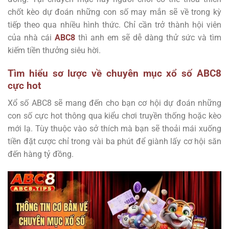
chốt kèo dự đoán những con số may mắn sẽ về trong kỳ
tiếp theo qua nhiều hình thức. Chỉ cần trở thành hội viên
của nhà cái
ABC8
thì anh em sẽ dễ dàng thử sức và tìm
kiếm tiền thưởng siêu hời.
Tìm hiểu sơ lược về chuyên mục xổ số ABC8
cực hot
Xổ số ABC8 sẽ mang đến cho bạn cơ hội dự đoán những
con số cực hot thông qua kiểu chơi truyền thống hoặc kèo
mới lạ. Tùy thuộc vào sở thích mà bạn sẽ thoải mái xuống
tiền đặt cược chỉ trong vài ba phút để giành lấy cơ hội săn
đến hàng tỷ đồng.