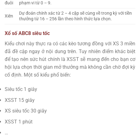
đuôi
phạm vi từ 0 – 9.
Dự đoán chính xác từ 2 – 4 cặp sẽ cùng về trong kỳ với tiền
Xiên
thưởng từ 16 – 256 lần theo hình thức lựa chọn.
Xổ số ABC8 siêu tốc
Kiểu chơi này thực ra có các kèo tương đồng với XS 3 miền
đã đề cập ngay ở nội dung trên. Tuy nhiên điểm khác biệt
để tạo nên sức hút chính là XSST sẽ mang đến cho bạn cơ
hội lựa chọn thời gian mở thưởng mà không cần chờ đợi kỳ
cố định. Một số kiểu phổ biến:
Siêu tốc 1 giây
XSST 15 giây
XS siêu tốc 30 giây
XSST 1 phút
…