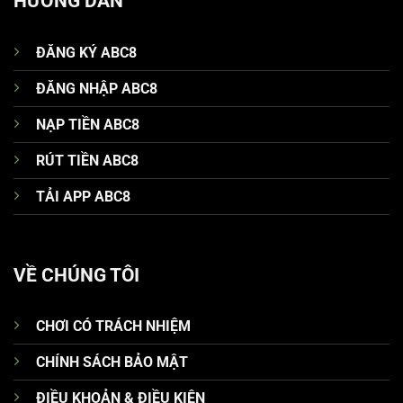
HƯỚNG DẪN
ĐĂNG KÝ ABC8
ĐĂNG NHẬP ABC8
NẠP TIỀN ABC8
RÚT TIỀN ABC8
TẢI APP ABC8
VỀ CHÚNG TÔI
CHƠI CÓ TRÁCH NHIỆM
CHÍNH SÁCH BẢO MẬT
ĐIỀU KHOẢN & ĐIỀU KIỆN