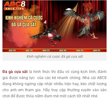
Kinh nghiệm cá cược đá gà cựa sắt
Đá gà cựa sắt
là hình thức thi đấu vô cùng kịch tính, đánh
giá được năng lực của các kê nhanh chóng. Nhà cái ABC8
đang không ngừng cập nhật nhiều trận hay, kèo chất lượng
cho anh em tham gia. Hãy truy cập thường xuyên vào sân
chơi để được thỏa niềm đam mê một cách tốt nhất nhé.