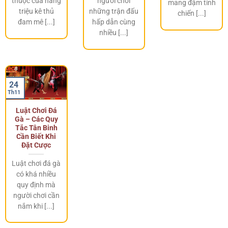
thuộc của hàng
người chơi
mang đậm tính
triệu kê thủ
những trận đấu
chiến [...]
đam mê [...]
hấp dẫn cùng
nhiều [...]
24
Th11
Luật Chơi Đá
Gà – Các Quy
Tắc Tân Binh
Cần Biết Khi
Đặt Cược
Luật chơi đá gà
có khá nhiều
quy định mà
người chơi cần
nắm khi [...]