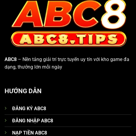
ABC8
– Nền tảng giải trí trực tuyến uy tín với kho game đa
dạng, thưởng lớn mỗi ngày
HƯỚNG DẪN
ĐĂNG KÝ ABC8
ĐĂNG NHẬP ABC8
NẠP TIỀN ABC8