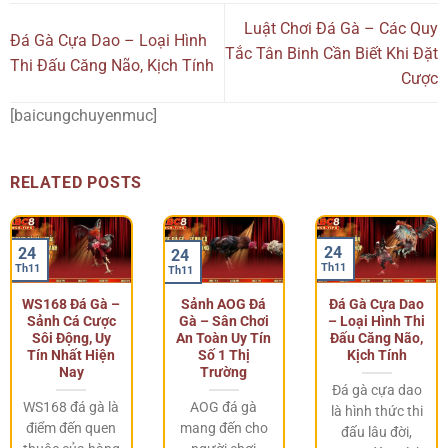
Luật Chơi Đá Gà – Các Quy
Đá Gà Cựa Dao – Loại Hình
Tắc Tân Binh Cần Biết Khi Đặt
Thi Đấu Căng Não, Kịch Tính
Cược
[baicungchuyenmuc]
RELATED POSTS
24
24
24
Th11
Th11
Th11
WS168 Đá Gà –
Sảnh AOG Đá
Đá Gà Cựa Dao
Sảnh Cá Cược
Gà – Sân Chơi
– Loại Hình Thi
Sôi Động, Uy
An Toàn Uy Tín
Đấu Căng Não,
Tín Nhất Hiện
Số 1 Thị
Kịch Tính
Nay
Trường
Đá gà cựa dao
WS168 đá gà là
AOG đá gà
là hình thức thi
điểm đến quen
mang đến cho
đấu lâu đời,