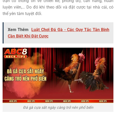
trận có thông tin về chiến kê, phong độ, cân năng, huấn
luyện viên,… Do đó khi theo dõi và đặt cược tại nhà cái, có
thể yên tâm tuyệt đối.
Xem Thêm
Luật Chơi Đá Gà - Các Quy Tắc Tân Binh
Cần Biết Khi Đặt Cược
Đá gà cựa sắt ngày càng trở nên phổ biến