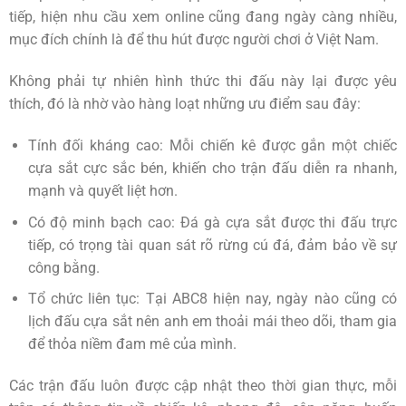
tiếp, hiện nhu cầu xem online cũng đang ngày càng nhiều,
mục đích chính là để thu hút được người chơi ở Việt Nam.
Không phải tự nhiên hình thức thi đấu này lại được yêu
thích, đó là nhờ vào hàng loạt những ưu điểm sau đây:
Tính đối kháng cao: Mỗi chiến kê được gắn một chiếc
cựa sắt cực sắc bén, khiến cho trận đấu diễn ra nhanh,
mạnh và quyết liệt hơn.
Có độ minh bạch cao: Đá gà cựa sắt được thi đấu trực
tiếp, có trọng tài quan sát rõ rừng cú đá, đảm bảo về sự
công bằng.
Tổ chức liên tục: Tại ABC8 hiện nay, ngày nào cũng có
lịch đấu cựa sắt nên anh em thoải mái theo dõi, tham gia
để thỏa niềm đam mê của mình.
Các trận đấu luôn được cập nhật theo thời gian thực, mỗi