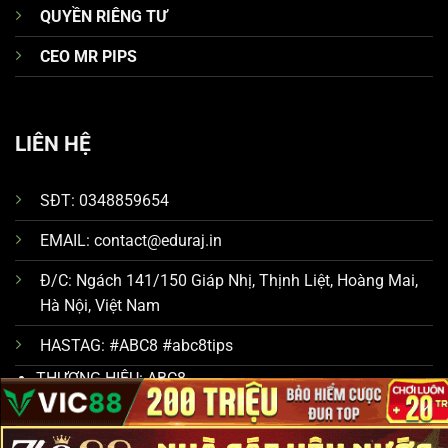
QUYỀN RIÊNG TƯ
CEO MR PIPS
LIÊN HỆ
SĐT: 0348859654
EMAIL:
contact@eduraj.in
Đ/C: Ngách 141/150 Giáp Nhị, Thịnh Liệt, Hoàng Mai,
Hà Nội, Việt Nam
HASTAG: #ABC8 #abc8tips
THƯƠNG HIỆU: ABC8