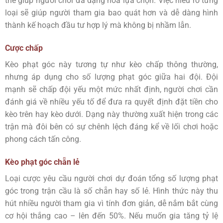
thể giúp người chơi đa dạng hóa lựa chọn. Việc hiểu rõ từng
loại sẽ giúp người tham gia bao quát hơn và dễ dàng hình
thành kế hoạch đầu tư hợp lý mà không bị nhầm lẫn.
Cược chấp
Kèo phạt góc này tương tự như kèo chấp thông thường,
nhưng áp dụng cho số lượng phạt góc giữa hai đội. Đội
mạnh sẽ chấp đội yếu một mức nhất định, người chơi cần
đánh giá về nhiều yếu tố để đưa ra quyết định đặt tiền cho
kèo trên hay kèo dưới. Dạng này thường xuất hiện trong các
trận mà đôi bên có sự chênh lệch đáng kể về lối chơi hoặc
phong cách tấn công.
Kèo phạt góc chẵn lẻ
Loại cược yêu cầu người chơi dự đoán tổng số lượng phạt
góc trong trận cầu là số chẵn hay số lẻ. Hình thức này thu
hút nhiều người tham gia vì tính đơn giản, dễ nắm bắt cùng
cơ hội thắng cao – lên đến 50%. Nếu muốn gia tăng tỷ lệ