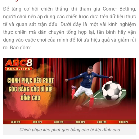
Để tăng cơ hội chiến thắng khi tham gia Corner Betting,
người chơi nên áp dụng các chiến lược dựa trên dữ liệu thực
tế và quan sát trận đấu. Dưới đây là một vài kinh nghiệm
thực chiến mà dân chuyên tổng hợp lại, tân binh hãy vận
dụng vào cuộc chơi của mình để tối ưu hiệu quả và giảm rủi
ro. Bao gồm:
Chinh phục kèo phạt góc bằng các bí kíp đỉnh cao