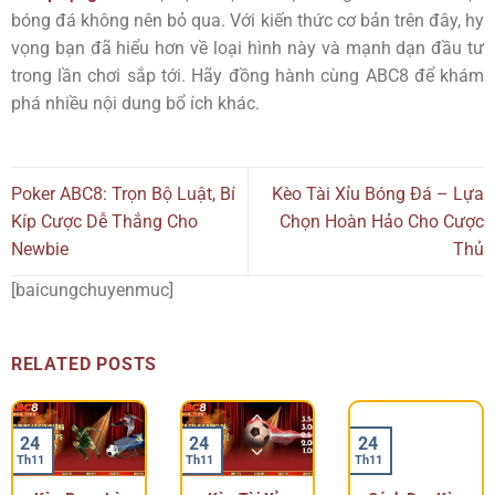
bóng đá không nên bỏ qua. Với kiến thức cơ bản trên đây, hy
vọng bạn đã hiểu hơn về loại hình này và mạnh dạn đầu tư
trong lần chơi sắp tới. Hãy đồng hành cùng ABC8 để khám
phá nhiều nội dung bổ ích khác.
Poker ABC8: Trọn Bộ Luật, Bí
Kèo Tài Xỉu Bóng Đá – Lựa
Kíp Cược Dễ Thắng Cho
Chọn Hoàn Hảo Cho Cược
Newbie
Thủ
[baicungchuyenmuc]
RELATED POSTS
24
24
24
Th11
Th11
Th11