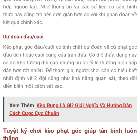
hợp ngược lại). Nhờ thông tin và các số liệu có sẵn, hình
thức này cũng trở nên đơn giản hơn so với khi phán đoán về
kết quả chính xác.
Dự đoán đầu/cuối
Kèo phạt góc đầu/cuối có tính chất dự đoán về cú phạt góc
đầu tiên hoặc cuối cùng của trận đấu. Có thể thấy, dạng này
có độ khó tương đối cao nhưng bù lại tỷ lệ thưởng luôn hấp
dẫn hơn rất nhiều. Để tham gia, người chơi cần có hiểu biết
nhất định về 2 đội cũng như khả năng quan sát, theo dõi
diễn biến một cách sát sao.
Xem Thêm
Kèo Rung Là Gì? Giải Nghĩa Và Hướng Dẫn
Cách Cược Cực Chuẩn
Tuyệt kỹ chơi kèo phạt góc giúp tân binh luôn
thắng