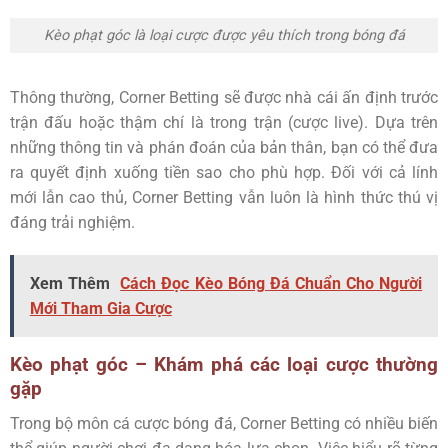
Kèo phạt góc là loại cược được yêu thích trong bóng đá
Thông thường, Corner Betting sẽ được nhà cái ấn định trước
trận đấu hoặc thậm chí là trong trận (cược live). Dựa trên
những thông tin và phán đoán của bản thân, bạn có thể đưa
ra quyết định xuống tiền sao cho phù hợp. Đối với cả lính
mới lẫn cao thủ, Corner Betting vẫn luôn là hình thức thú vị
đáng trải nghiệm.
Xem Thêm
Cách Đọc Kèo Bóng Đá Chuẩn Cho Người
Mới Tham Gia Cược
Kèo phạt góc – Khám phá các loại cược thường
gặp
Trong bộ môn cá cược bóng đá, Corner Betting có nhiều biến