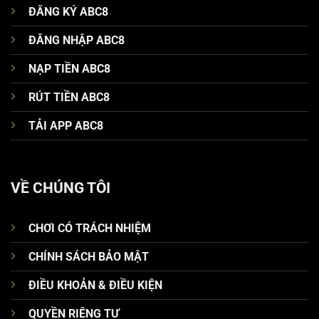
ĐĂNG KÝ ABC8
ĐĂNG NHẬP ABC8
NẠP TIỀN ABC8
RÚT TIỀN ABC8
TẢI APP ABC8
VỀ CHÚNG TÔI
CHƠI CÓ TRÁCH NHIỆM
CHÍNH SÁCH BẢO MẬT
ĐIỀU KHOẢN & ĐIỀU KIỆN
QUYỀN RIÊNG TƯ