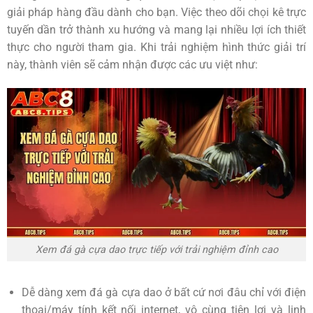
giải pháp hàng đầu dành cho bạn. Việc theo dõi chọi kê trực
tuyến dần trở thành xu hướng và mang lại nhiều lợi ích thiết
thực cho người tham gia. Khi trải nghiệm hình thức giải trí
này, thành viên sẽ cảm nhận được các ưu việt như:
Xem đá gà cựa dao trực tiếp với trải nghiệm đỉnh cao
Dễ dàng xem đá gà cựa dao ở bất cứ nơi đâu chỉ với điện
thoại/máy tính kết nối internet, vô cùng tiện lợi và linh