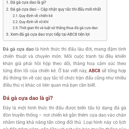
Đá gà cựa dao là gì?
Đá gà cựa dao – Cập nhật quy tắc thi đấu mới nhất
Quy định về chiến kê
Quy định về vũ khí
Thời gian thi và luật xử thắng thua đá gà cựa dao
Xem đá gà cựa dao trực tiếp tại ABC8 tiện lợi
Đá gà cựa dao
là hình thức thi đấu lâu đời, mang đậm tính
chiến thuật và chuyên môn. Mỗi cuộc tranh tài đều khiến
khán giả phải hồi hộp theo dõi, thăng hoa cảm xúc theo
từng đòn lối của chiến kê. Ở bài viết này,
ABC8
sẽ tổng hợp
đủ thông tin về các quy tắc tổ chức trận đấu cũng như nhiều
điều thú vị khác có liên quan mà bạn cần biết.
Đá gà cựa dao là gì?
Đây là một hình thức thi đấu được biến tấu từ dạng đá gà
đòn truyền thống – nơi chiến kê gắn thêm cựa dao vào chân
nhằm tăng khả năng tấn công đối thủ. Loại hình này có lịch