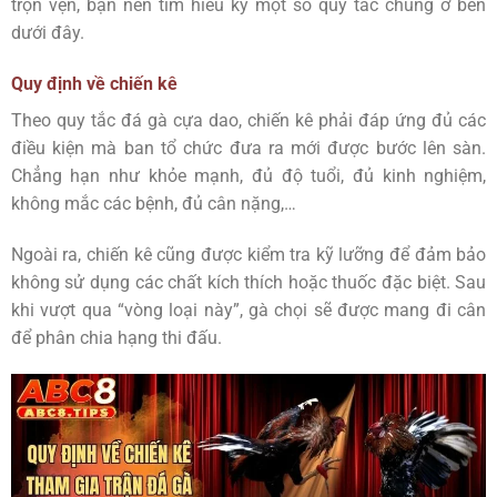
trọn vẹn, bạn nên tìm hiểu kỹ một số quy tắc chung ở bên
dưới đây.
Quy định về chiến kê
Theo quy tắc đá gà cựa dao, chiến kê phải đáp ứng đủ các
điều kiện mà ban tổ chức đưa ra mới được bước lên sàn.
Chẳng hạn như khỏe mạnh, đủ độ tuổi, đủ kinh nghiệm,
không mắc các bệnh, đủ cân nặng,…
Ngoài ra, chiến kê cũng được kiểm tra kỹ lưỡng để đảm bảo
không sử dụng các chất kích thích hoặc thuốc đặc biệt. Sau
khi vượt qua “vòng loại này”, gà chọi sẽ được mang đi cân
để phân chia hạng thi đấu.