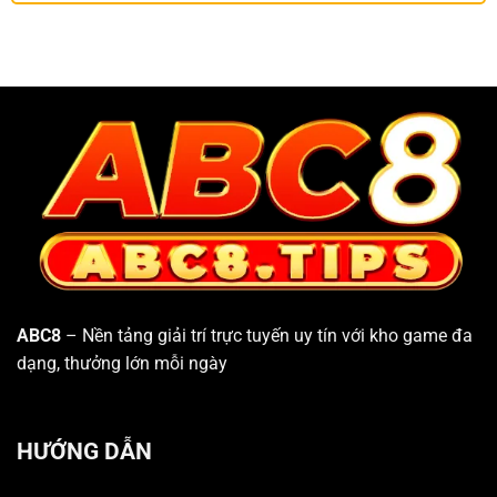
ABC8
– Nền tảng giải trí trực tuyến uy tín với kho game đa
dạng, thưởng lớn mỗi ngày
HƯỚNG DẪN